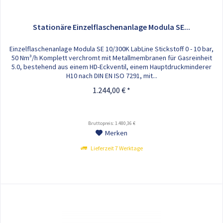
Stationäre Einzelflaschenanlage Modula SE...
Einzelflaschenanlage Modula SE 10/300K LabLine Stickstoff 0 - 10 bar,
50 Nm³/h Komplett verchromt mit Metallmembranen für Gasreinheit
5.0, bestehend aus einem HD-Eckventil, einem Hauptdruckminderer
H10 nach DIN EN ISO 7291, mit...
1.244,00 € *
Bruttopreis: 1.480,36 €
Merken
Lieferzeit 7 Werktage