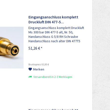
Eingangsanschluss komplett
Druckluft DIN 477-5...
Eingangsanschluss komplett Druckluft
Ms 300 bar DIN 477-5 alt, Nr. 50,
Handanschluss G 5/8 RH Schraube
Handanschluss nach alter DIN 477T5
Nr. 50 x M16x1,5RHaf , mit Filter,
51,26 € *
bestehend aus: 1x Anschlussbolzen
M16x1,5RHaf, 1x Sinterfilter,...
Bruttopreis: 61,00 €
Merken
Versandbereit in 2-3 Werktagen