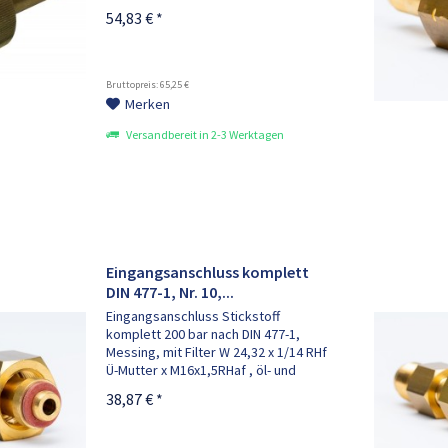
M16x1,5RHaf, mit Filter, bestehend
DIN 477-1, FA 14, M 19x1,5 LH
54,83 € *
aus: 1x Anschlussbolzen M16x1,5RHaf,
1x Sinterfilter, 1x Filterschraube, 1x...
DIN 477-5, FA 54 W 30x2 RH
Bruttopreis: 65,25 €
DIN 477-5, FA 56 W 30x2 RH
Merken
DIN 477-5, FA 57 W 30x2 LH
Versandbereit in 2-3 Werktagen
DIN 477-5, FA 59 W 30x2 RH
Eingangsanschluss komplett
DIN 477-1, Nr. 10,...
Eingangsanschluss Stickstoff
komplett 200 bar nach DIN 477-1,
Messing, mit Filter W 24,32 x 1/14 RHf
Ü-Mutter x M16x1,5RHaf , öl- und
fettfrei bestehend aus: 1x
38,87 € *
Anschlussbolzen M16x1,5RHaf , 1x
Sinterfilter, 1x Filterschraube, 1x...