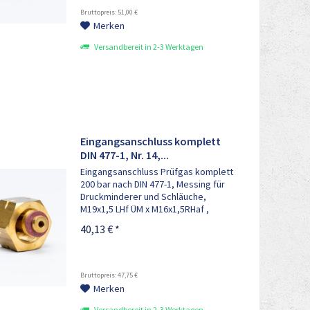
Bruttopreis: 51,00 €
Merken
Versandbereit in 2-3 Werktagen
Eingangsanschluss komplett
DIN 477-1, Nr. 14,...
Eingangsanschluss Prüfgas komplett
200 bar nach DIN 477-1, Messing für
Druckminderer und Schläuche,
M19x1,5 LHf ÜM x M16x1,5RHaf ,
bestehend aus: 1x Anschlussbolzen
40,13 € *
M16x1,5RHaf , 1x Adapter 1x
Sinterfilter, 1x Filterschraube, 1x...
Bruttopreis: 47,75 €
Merken
Versandbereit in 2-3 Werktagen