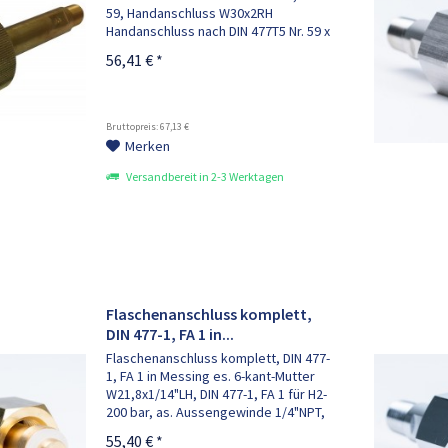
59, Handanschluss W30x2RH
Handanschluss nach DIN 477T5 Nr. 59 x
M16x1,5RHaf, öl- und fettfrei für
56,41 € *
Sauerstoff, mit Filter, bestehend aus:
1x Anschlussbolzen M16x1,5RHaf,...
Bruttopreis: 67,13 €
Merken
Versandbereit in 2-3 Werktagen
Flaschenanschluss komplett,
DIN 477-1, FA 1 in...
Flaschenanschluss komplett, DIN 477-
1, FA 1 in Messing es. 6-kant-Mutter
W21,8x1/14"LH, DIN 477-1, FA 1 für H2-
200 bar, as. Aussengewinde 1/4"NPT,
inkl. PVDF-Dichtung Ersetzt Artikel Nr.
55,40 € *
170-00018