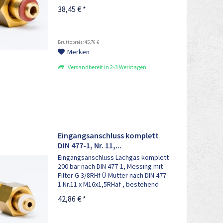
Anschlussbolzen M16x1,5RHaf, 1x
38,45 € *
Sinterfilter, 1x Filterschraube, 1x
DIN 477-1, FA 50 G 5/8" RH (Schraube, lang)
Überwurfmutter und 1x Dichtung
Bruttopreis: 45,76 €
Merken
Versandbereit in 2-3 Werktagen
Eingangsanschluss komplett
DIN 477-1, Nr. 11,...
Eingangsanschluss Lachgas komplett
200 bar nach DIN 477-1, Messing mit
Filter G 3/8RHf Ü-Mutter nach DIN 477-
1 Nr.11 x M16x1,5RHaf , bestehend
aus: 1x Anschlussbolzen M16x1,5RHaf
42,86 € *
, 1x Sinterfilter, 1x Filterschraube, 1x
Überwurfmutter 1x...