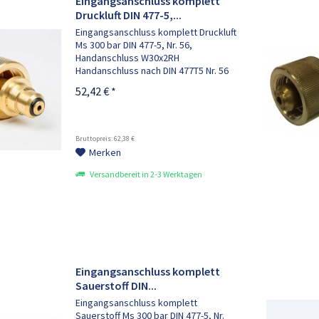
Eingangsanschluss komplett
Druckluft DIN 477-5,...
Eingangsanschluss komplett Druckluft
Ms 300 bar DIN 477-5, Nr. 56,
Handanschluss W30x2RH
Handanschluss nach DIN 477T5 Nr. 56
M16x1,5RHaf , mit Filter, bestehend
52,42 € *
aus: 1x Anschlussbolzen M16x1,5RHaf
, 1x Sinterfilter, 1x Filterschraube, 1x...
Bruttopreis: 62,38 €
Merken
Versandbereit in 2-3 Werktagen
Eingangsanschluss komplett
Sauerstoff DIN...
Eingangsanschluss komplett
Sauerstoff Ms 300 bar DIN 477-5, Nr.