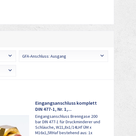
GFA-Anschluss: Ausgang
1/4 NPT-m
M16 x 1,5 RHaf
Eingangsanschluss komplett
DIN 477-1, Nr. 1,...
Eingangsanschluss Brenngase 200
bar DIN 477-1 für Druckminderer und
Schläuche, W21,8x1/14LHf ÜM x
M16x1,5RHaf bestehend aus: 1x
DIN 477-1, FA 13, G 5/8" RH (Schraube, kurz)