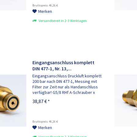
Bruttopreis: 46,26 €
Merken
Versandbereit in 2-3 Werktagen
Eingangsanschluss komplett
DIN 477-1, Nr. 13,...
Eingangsanschluss Druckluft komplett
200 bar nach DIN 477-1, Messing mit
Filter zur Zeit nur als Handanschluss
verfügbar! G5/8 RHf A-Schrauber x
M16x1,5RHaf, öl- und fettfrei,
38,87 € *
bestehend aus: 1x Anschlussbolzen
M16x1,5RHaf , 1x...
Bruttopreis: 46,26 €
Merken
Versandbereit in 2-3 Werktagen