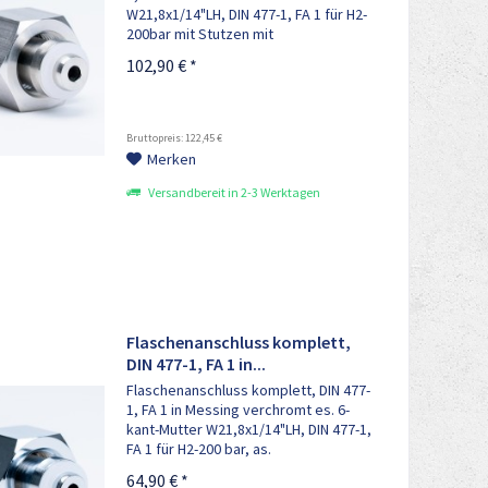
W21,8x1/14"LH, DIN 477-1, FA 1 für H2-
200bar mit Stutzen mit
Aussengewinde 1/4" NPT in Edelstahl,
102,90 € *
inkl. PVDF-Dichtung Ersetzt Artikel Nr.
170-00019
Bruttopreis: 122,45 €
Merken
Versandbereit in 2-3 Werktagen
Flaschenanschluss komplett,
DIN 477-1, FA 1 in...
Flaschenanschluss komplett, DIN 477-
1, FA 1 in Messing verchromt es. 6-
kant-Mutter W21,8x1/14"LH, DIN 477-1,
FA 1 für H2-200 bar, as.
Aussengewinde 1/4"NPT, inkl. PVDF-
64,90 € *
Dichtung