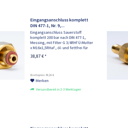
Eingangsanschluss komplett
DIN 477-1, Nr. 9,...
Eingangsanschluss Sauerstoff
komplett 200 bar nach DIN 477-1,
Messing, mit Filter G 3/4RHf Ü-Mutter
x M16x1,5RHaf , öl- und fettfrei für
Sauerstoff bestehend aus: 1x
38,87 € *
Anschlussbolzen M16x1,5RHaf , 1x
Sinterfilter, 1x Filterschraube, 1x...
Bruttopreis: 46,26 €
Merken
Versandbereit in 2-3 Werktagen