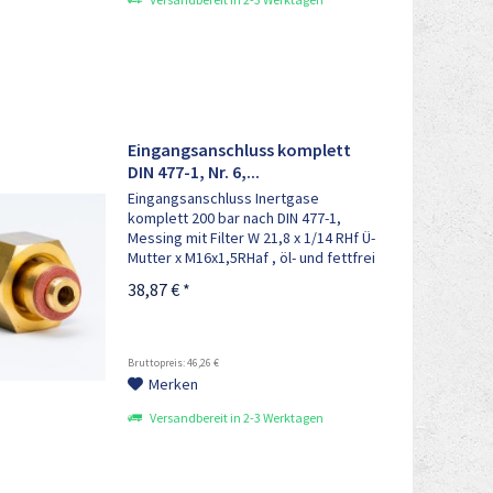
Eingangsanschluss komplett
DIN 477-1, Nr. 6,...
Eingangsanschluss Inertgase
komplett 200 bar nach DIN 477-1,
Messing mit Filter W 21,8 x 1/14 RHf Ü-
Mutter x M16x1,5RHaf , öl- und fettfrei
bestehend aus: 1x Anschlussbolzen
38,87 € *
M16x1,5RHaf , 1x Sinterfilter, 1x
Filterschraube, 1x...
Bruttopreis: 46,26 €
Merken
Versandbereit in 2-3 Werktagen