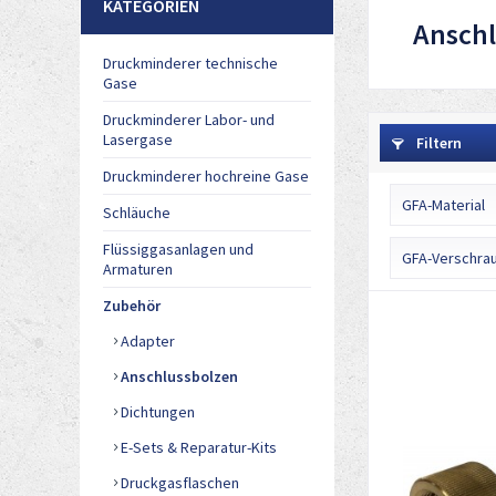
KATEGORIEN
Ansch
Druckminderer technische
Gase
Druckminderer Labor- und
Lasergase
Filtern
Druckminderer hochreine Gase
GFA-Material
Schläuche
Flüssiggasanlagen und
Edelstahl
GFA-Verschra
Armaturen
Edelstahl /
Zubehör
6-kant ÜM
Messing
eloxal-Han
Adapter
Messing / 
gerändelt
Messing v
Anschlussbolzen
gerändelt
Dichtungen
gerändelt
E-Sets & Reparatur-Kits
gerändelt
Druckgasflaschen