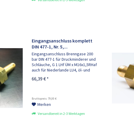
Eingangsanschluss komplett
DIN 477-1, Nr. 5,...
Eingangsanschluss Brenngase 200
bar DIN 477-1 für Druckminderer und
Schläuche, G 1 LHf ÜM x M16x1,5RHaf
auch für Niederlande LU4, öl- und
fettfrei, bestehend aus: 1x
66,39 € *
Anschlussbolzen M16x1,5RHaf, 1x
Sinterfilter, 1x Filterschraube, 1x...
Bruttopreis: 79,00 €
Merken
Versandbereit in 2-3 Werktagen