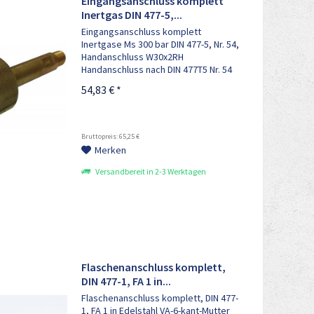
Eingangsanschluss komplett
Inertgas DIN 477-5,...
Eingangsanschluss komplett
Inertgase Ms 300 bar DIN 477-5, Nr. 54,
Handanschluss W30x2RH
Handanschluss nach DIN 477T5 Nr. 54
M16x1,5RHaf, mit Filter, bestehend
54,83 € *
aus: 1x Anschlussbolzen M16x1,5RHaf,
1x Sinterfilter, 1x Filterschraube, 1x...
Bruttopreis: 65,25 €
Merken
Versandbereit in 2-3 Werktagen
Flaschenanschluss komplett,
DIN 477-1, FA 1 in...
Flaschenanschluss komplett, DIN 477-
1, FA 1 in Edelstahl VA-6-kant-Mutter